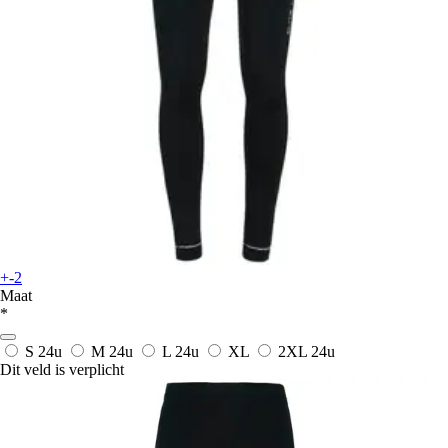
+-2
Maat
*
S
24u
M
24u
L
24u
XL
2XL
24u
Dit veld is verplicht