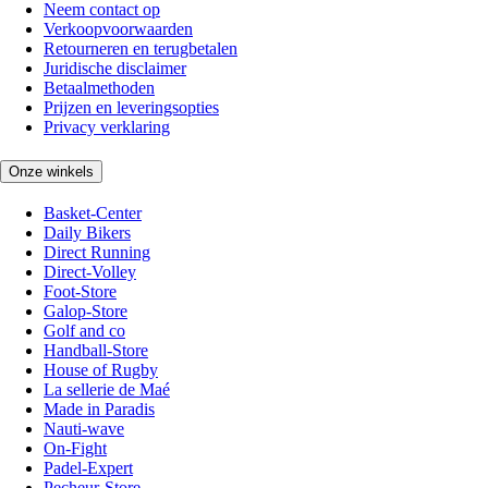
Neem contact op
Verkoopvoorwaarden
Retourneren en terugbetalen
Juridische disclaimer
Betaalmethoden
Prijzen en leveringsopties
Privacy verklaring
Onze winkels
Basket-Center
Daily Bikers
Direct Running
Direct-Volley
Foot-Store
Galop-Store
Golf and co
Handball-Store
House of Rugby
La sellerie de Maé
Made in Paradis
Nauti-wave
On-Fight
Padel-Expert
Pecheur-Store