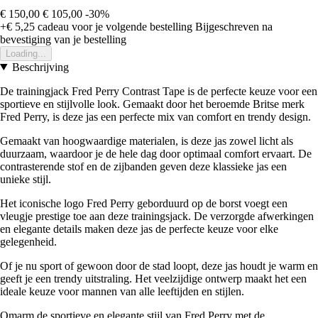
€ 150,00
€ 105,00
-30%
+€ 5,25
cadeau voor je volgende bestelling
Bijgeschreven na
bevestiging van je bestelling
Loading...
Beschrijving
De trainingjack Fred Perry Contrast Tape is de perfecte keuze voor een
sportieve en stijlvolle look. Gemaakt door het beroemde Britse merk
Fred Perry, is deze jas een perfecte mix van comfort en trendy design.
Gemaakt van hoogwaardige materialen, is deze jas zowel licht als
duurzaam, waardoor je de hele dag door optimaal comfort ervaart. De
contrasterende stof en de zijbanden geven deze klassieke jas een
unieke stijl.
Het iconische logo Fred Perry geborduurd op de borst voegt een
vleugje prestige toe aan deze trainingsjack. De verzorgde afwerkingen
en elegante details maken deze jas de perfecte keuze voor elke
gelegenheid.
Of je nu sport of gewoon door de stad loopt, deze jas houdt je warm en
geeft je een trendy uitstraling. Het veelzijdige ontwerp maakt het een
ideale keuze voor mannen van alle leeftijden en stijlen.
Omarm de sportieve en elegante stijl van Fred Perry met de