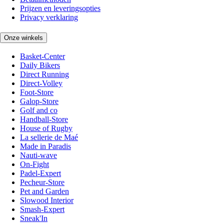
Prijzen en leveringsopties
Privacy verklaring
Onze winkels
Basket-Center
Daily Bikers
Direct Running
Direct-Volley
Foot-Store
Galop-Store
Golf and co
Handball-Store
House of Rugby
La sellerie de Maé
Made in Paradis
Nauti-wave
On-Fight
Padel-Expert
Pecheur-Store
Pet and Garden
Slowood Interior
Smash-Expert
Sneak'In