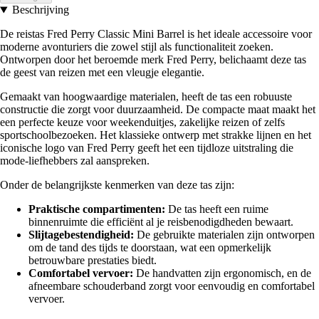
Beschrijving
De reistas Fred Perry Classic Mini Barrel is het ideale accessoire voor
moderne avonturiers die zowel stijl als functionaliteit zoeken.
Ontworpen door het beroemde merk Fred Perry, belichaamt deze tas
de geest van reizen met een vleugje elegantie.
Gemaakt van hoogwaardige materialen, heeft de tas een robuuste
constructie die zorgt voor duurzaamheid. De compacte maat maakt het
een perfecte keuze voor weekenduitjes, zakelijke reizen of zelfs
sportschoolbezoeken. Het klassieke ontwerp met strakke lijnen en het
iconische logo van Fred Perry geeft het een tijdloze uitstraling die
mode-liefhebbers zal aanspreken.
Onder de belangrijkste kenmerken van deze tas zijn:
Praktische compartimenten:
De tas heeft een ruime
binnenruimte die efficiënt al je reisbenodigdheden bewaart.
Slijtagebestendigheid:
De gebruikte materialen zijn ontworpen
om de tand des tijds te doorstaan, wat een opmerkelijk
betrouwbare prestaties biedt.
Comfortabel vervoer:
De handvatten zijn ergonomisch, en de
afneembare schouderband zorgt voor eenvoudig en comfortabel
vervoer.