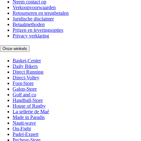
Neem contact op
Verkoopvoorwaarden
Retourneren en terugbetalen
Juridische disclaimer
Betaalmethoden
Prijzen en leveringsopties
Privacy verklaring
Onze winkels
Basket-Center
Daily Bikers
Direct Running
Direct-Volley
Foot-Store
Galop-Store
Golf and co
Handball-Store
House of Rugby
La sellerie de Maé
Made in Paradis
Nauti-wave
On-Fight
Padel-Expert
Pecheur-Store