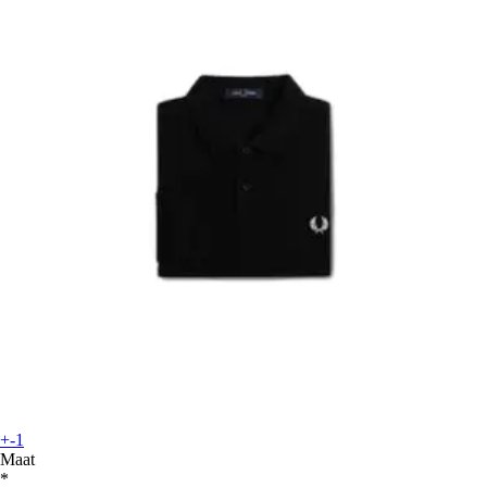
+-1
Maat
*