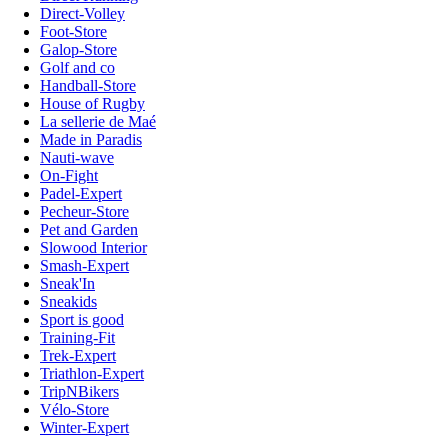
Direct-Volley
Foot-Store
Galop-Store
Golf and co
Handball-Store
House of Rugby
La sellerie de Maé
Made in Paradis
Nauti-wave
On-Fight
Padel-Expert
Pecheur-Store
Pet and Garden
Slowood Interior
Smash-Expert
Sneak'In
Sneakids
Sport is good
Training-Fit
Trek-Expert
Triathlon-Expert
TripNBikers
Vélo-Store
Winter-Expert