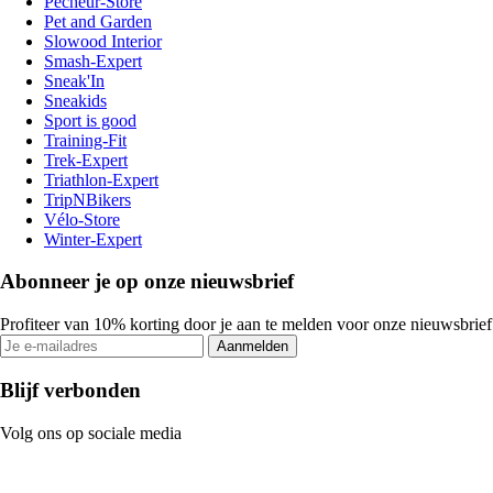
Pecheur-Store
Pet and Garden
Slowood Interior
Smash-Expert
Sneak'In
Sneakids
Sport is good
Training-Fit
Trek-Expert
Triathlon-Expert
TripNBikers
Vélo-Store
Winter-Expert
Abonneer je op onze nieuwsbrief
Profiteer van 10% korting door je aan te melden voor onze nieuwsbrief
Aanmelden
Blijf verbonden
Volg ons op sociale media