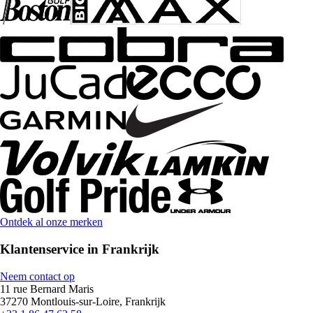
Ontdek al onze merken
Klantenservice in Frankrijk
Neem contact op
11 rue Bernard Maris
37270 Montlouis-sur-Loire, Frankrijk