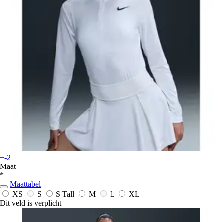
+-2
Maat
*
Maattabel
XS
S
S Tall
M
L
XL
Dit veld is verplicht