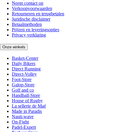
Neem contact op
Verkoopvoorwaarden
Retourneren en terugbetalen
Juridische disclaimer
Betaalmethoden
Prijzen en leveringsopties
Privacy verklaring
Onze winkels
Basket-Center
Daily Bikers
Direct Running
Direct-Volley
Foot-Store
Galop-Store
Golf and co
Handball-Store
House of Rugby
La sellerie de Maé
Made in Paradis
Nauti-wave
On-Fight
Padel-Expert