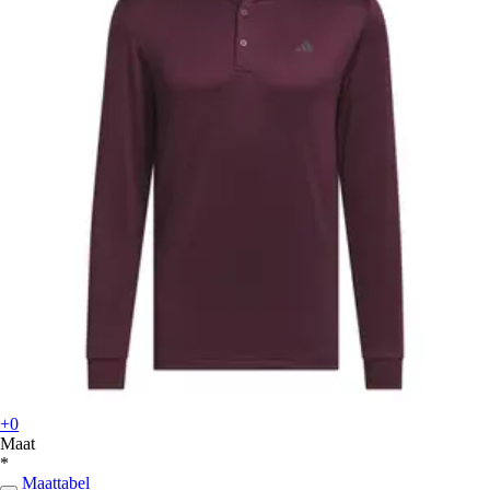
+0
Maat
*
Maattabel