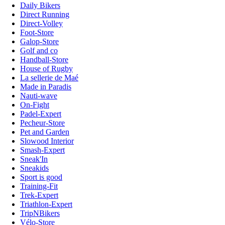
Daily Bikers
Direct Running
Direct-Volley
Foot-Store
Galop-Store
Golf and co
Handball-Store
House of Rugby
La sellerie de Maé
Made in Paradis
Nauti-wave
On-Fight
Padel-Expert
Pecheur-Store
Pet and Garden
Slowood Interior
Smash-Expert
Sneak'In
Sneakids
Sport is good
Training-Fit
Trek-Expert
Triathlon-Expert
TripNBikers
Vélo-Store