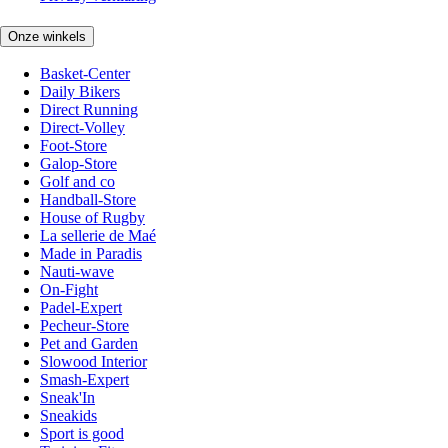
Onze winkels
Basket-Center
Daily Bikers
Direct Running
Direct-Volley
Foot-Store
Galop-Store
Golf and co
Handball-Store
House of Rugby
La sellerie de Maé
Made in Paradis
Nauti-wave
On-Fight
Padel-Expert
Pecheur-Store
Pet and Garden
Slowood Interior
Smash-Expert
Sneak'In
Sneakids
Sport is good