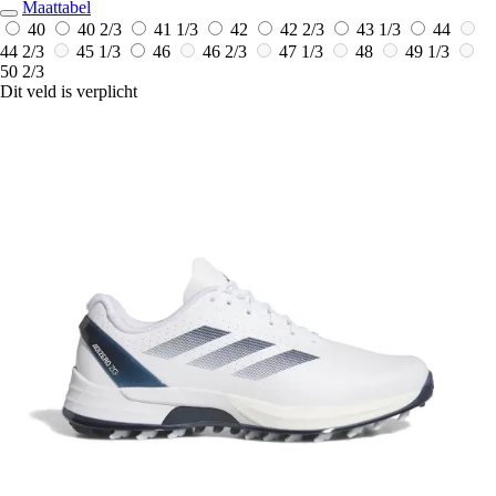
Maattabel
40
40 2/3
41 1/3
42
42 2/3
43 1/3
44
44 2/3
45 1/3
46
46 2/3
47 1/3
48
49 1/3
50 2/3
Dit veld is verplicht