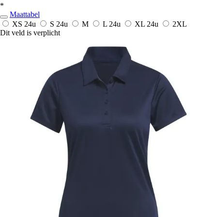
*
Maattabel
XS
24u
S
24u
M
L
24u
XL
24u
2XL
Dit veld is verplicht