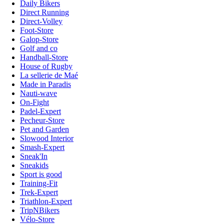
Daily Bikers
Direct Running
Direct-Volley
Foot-Store
Galop-Store
Golf and co
Handball-Store
House of Rugby
La sellerie de Maé
Made in Paradis
Nauti-wave
On-Fight
Padel-Expert
Pecheur-Store
Pet and Garden
Slowood Interior
Smash-Expert
Sneak'In
Sneakids
Sport is good
Training-Fit
Trek-Expert
Triathlon-Expert
TripNBikers
Vélo-Store