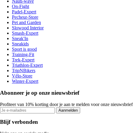
Nauti-wave
On-Fight
Padel-Expert
Pecheur-Store
Pet and Garden
Slowood Interior
Smash-Expert
Sneak'In
Sneakids
Sport is good
Training-Fit
Trek-Expert
Triathlon-Expert
TripNBikers
Vélo-Store
Winter-Expert
Abonneer je op onze nieuwsbrief
Profiteer van 10% korting door je aan te melden voor onze nieuwsbrief
Aanmelden
Blijf verbonden