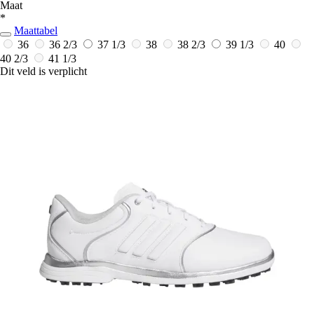
Maat
*
Maattabel
36
36 2/3
37 1/3
38
38 2/3
39 1/3
40
40 2/3
41 1/3
Dit veld is verplicht