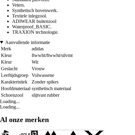
Veters.
Synthetisch bovenwerk.
Textiele inlegzool.
ADIWEAR buitenzool
Waterproof_BASIC.
TRAXION technologie.
Aanvullende informatie
Merk
adidas
Kleur
ftwwht/ftwwht/silvmt
Kleur
Wit
Geslacht
Vrouw
Leeftijdsgroep
Volwassene
Karakteristiek
Zonder spikes
Hoofdmateriaal
synthetisch materiaal
Schoenzool
slijtvast rubber
Loading...
Loading...
Al onze merken