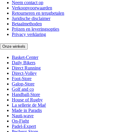
Neem contact op
Verkoopvoorwaarden
Retourneren en terugbetalen
Juridische disclaimer
Betaalmethoden
Prijzen en leveringsopties
Privacy verklaring
Onze winkels
Basket-Center
Daily Bikers
Direct Running
Direct-Volley
Foot-Store
Galop-Store
Golf and co
Handball-Store
House of Rugby
La sellerie de Maé
Made in Paradis
Nauti-wave
On-Fight
Padel-Expert
Pecheur-Store