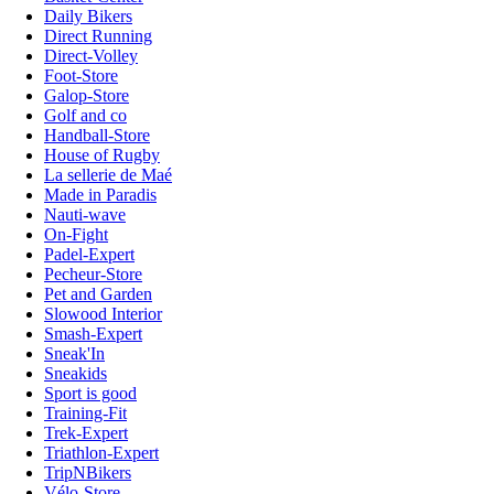
Daily Bikers
Direct Running
Direct-Volley
Foot-Store
Galop-Store
Golf and co
Handball-Store
House of Rugby
La sellerie de Maé
Made in Paradis
Nauti-wave
On-Fight
Padel-Expert
Pecheur-Store
Pet and Garden
Slowood Interior
Smash-Expert
Sneak'In
Sneakids
Sport is good
Training-Fit
Trek-Expert
Triathlon-Expert
TripNBikers
Vélo-Store