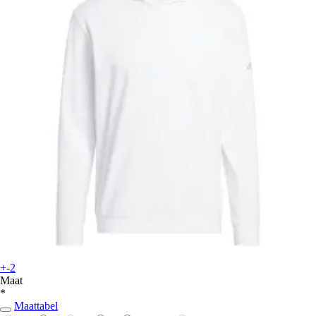
+-2
Maat
*
Maattabel