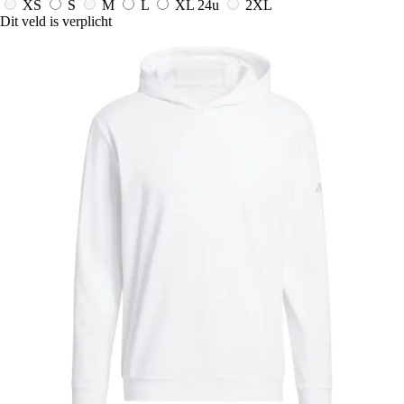
XS
S
M
L
XL
24u
2XL
Dit veld is verplicht