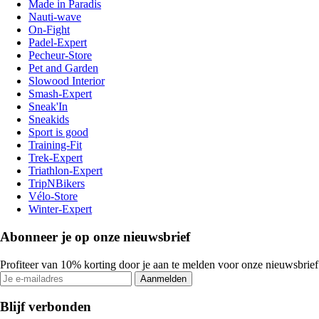
Made in Paradis
Nauti-wave
On-Fight
Padel-Expert
Pecheur-Store
Pet and Garden
Slowood Interior
Smash-Expert
Sneak'In
Sneakids
Sport is good
Training-Fit
Trek-Expert
Triathlon-Expert
TripNBikers
Vélo-Store
Winter-Expert
Abonneer je op onze nieuwsbrief
Profiteer van 10% korting door je aan te melden voor onze nieuwsbrief
Aanmelden
Blijf verbonden