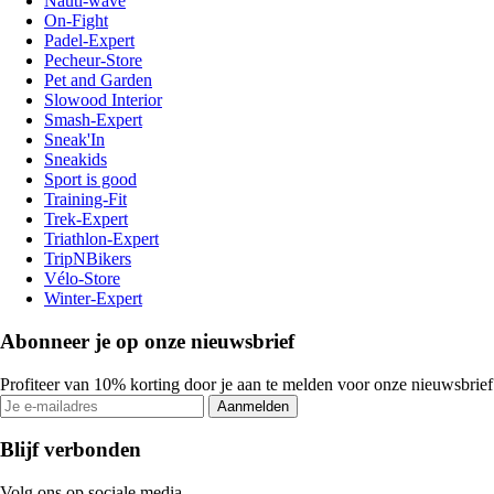
Nauti-wave
On-Fight
Padel-Expert
Pecheur-Store
Pet and Garden
Slowood Interior
Smash-Expert
Sneak'In
Sneakids
Sport is good
Training-Fit
Trek-Expert
Triathlon-Expert
TripNBikers
Vélo-Store
Winter-Expert
Abonneer je op onze nieuwsbrief
Profiteer van 10% korting door je aan te melden voor onze nieuwsbrief
Aanmelden
Blijf verbonden
Volg ons op sociale media