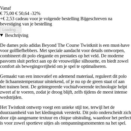
Vanaf
€ 75,00
€ 50,64
-32%
+€ 2,53
cadeau voor je volgende bestelling
Bijgeschreven na
bevestiging van je bestelling
Loading...
Beschrijving
De dames polo adidas Beyond The Course Twistknit is een must-have
voor golfliefhebbers. Met speciale aandacht voor details ontworpen,
combineert dit polo elegantie en prestaties op het veld. De moderne
pasvorm sluit perfect aan op de vrouwelijke silhouette, en biedt zowel
comfort als bewegingsvrijheid om je spel te optimaliseren.
Gemaakt van een innovatief en ademend materiaal, reguleert dit polo
de lichaamstemperatuur uitstekend, of je nu op de green staat of aan
het trainen bent. De geïntegreerde vochtafvoerende technologie helpt
zweet af te voeren, zodat je droog blijft, zelfs tijdens de meest intense
wedstrijden.
Het Twistknit ontwerp voegt een unieke stijl toe, terwijl het de
duurzaamheid van het kledingstuk versterkt. Dit polo onderscheidt zich
door zijn aangename textuur en chique uitstraling, waardoor het perfect
is voor zowel sportieve uitjes als ontspanningsmomenten na het spel.