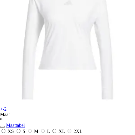
+-2
Maat
*
Maattabel
XS
S
M
L
XL
2XL