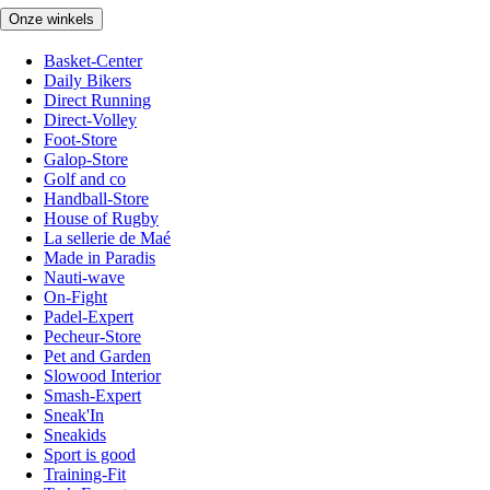
Onze winkels
Basket-Center
Daily Bikers
Direct Running
Direct-Volley
Foot-Store
Galop-Store
Golf and co
Handball-Store
House of Rugby
La sellerie de Maé
Made in Paradis
Nauti-wave
On-Fight
Padel-Expert
Pecheur-Store
Pet and Garden
Slowood Interior
Smash-Expert
Sneak'In
Sneakids
Sport is good
Training-Fit