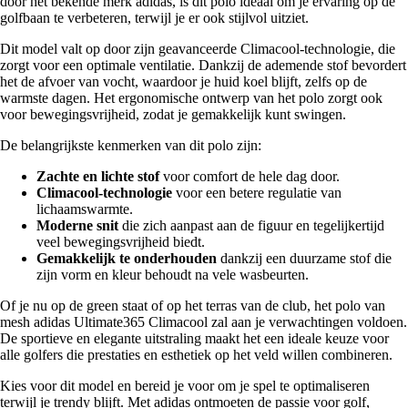
door het bekende merk adidas, is dit polo ideaal om je ervaring op de
golfbaan te verbeteren, terwijl je er ook stijlvol uitziet.
Dit model valt op door zijn geavanceerde Climacool-technologie, die
zorgt voor een optimale ventilatie. Dankzij de ademende stof bevordert
het de afvoer van vocht, waardoor je huid koel blijft, zelfs op de
warmste dagen. Het ergonomische ontwerp van het polo zorgt ook
voor bewegingsvrijheid, zodat je gemakkelijk kunt swingen.
De belangrijkste kenmerken van dit polo zijn:
Zachte en lichte stof
voor comfort de hele dag door.
Climacool-technologie
voor een betere regulatie van
lichaamswarmte.
Moderne snit
die zich aanpast aan de figuur en tegelijkertijd
veel bewegingsvrijheid biedt.
Gemakkelijk te onderhouden
dankzij een duurzame stof die
zijn vorm en kleur behoudt na vele wasbeurten.
Of je nu op de green staat of op het terras van de club, het polo van
mesh adidas Ultimate365 Climacool zal aan je verwachtingen voldoen.
De sportieve en elegante uitstraling maakt het een ideale keuze voor
alle golfers die prestaties en esthetiek op het veld willen combineren.
Kies voor dit model en bereid je voor om je spel te optimaliseren
terwijl je trendy blijft. Met adidas ontmoeten de passie voor golf,