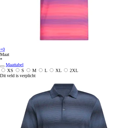
+0
Maat
*
Maattabel
XS
S
M
L
XL
2XL
Dit veld is verplicht