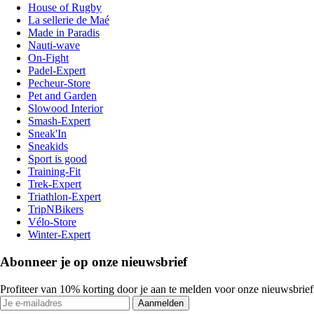
House of Rugby
La sellerie de Maé
Made in Paradis
Nauti-wave
On-Fight
Padel-Expert
Pecheur-Store
Pet and Garden
Slowood Interior
Smash-Expert
Sneak'In
Sneakids
Sport is good
Training-Fit
Trek-Expert
Triathlon-Expert
TripNBikers
Vélo-Store
Winter-Expert
Abonneer je op onze nieuwsbrief
Profiteer van 10% korting door je aan te melden voor onze nieuwsbrief
Aanmelden