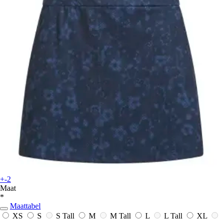
+-2
Maat
*
Maattabel
XS
S
S Tall
M
M Tall
L
L Tall
XL