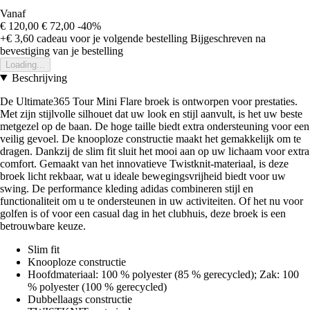
Vanaf
€ 120,00
€ 72,00
-40%
+€ 3,60
cadeau voor je volgende bestelling
Bijgeschreven na
bevestiging van je bestelling
Loading...
Beschrijving
De Ultimate365 Tour Mini Flare broek is ontworpen voor prestaties.
Met zijn stijlvolle silhouet dat uw look en stijl aanvult, is het uw beste
metgezel op de baan. De hoge taille biedt extra ondersteuning voor een
veilig gevoel. De knooploze constructie maakt het gemakkelijk om te
dragen. Dankzij de slim fit sluit het mooi aan op uw lichaam voor extra
comfort. Gemaakt van het innovatieve Twistknit-materiaal, is deze
broek licht rekbaar, wat u ideale bewegingsvrijheid biedt voor uw
swing. De performance kleding adidas combineren stijl en
functionaliteit om u te ondersteunen in uw activiteiten. Of het nu voor
golfen is of voor een casual dag in het clubhuis, deze broek is een
betrouwbare keuze.
Slim fit
Knooploze constructie
Hoofdmateriaal: 100 % polyester (85 % gerecycled); Zak: 100
% polyester (100 % gerecycled)
Dubbellaags constructie