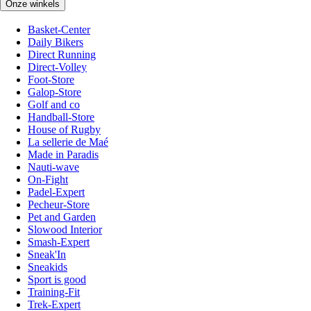
Onze winkels
Basket-Center
Daily Bikers
Direct Running
Direct-Volley
Foot-Store
Galop-Store
Golf and co
Handball-Store
House of Rugby
La sellerie de Maé
Made in Paradis
Nauti-wave
On-Fight
Padel-Expert
Pecheur-Store
Pet and Garden
Slowood Interior
Smash-Expert
Sneak'In
Sneakids
Sport is good
Training-Fit
Trek-Expert