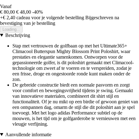
Vanaf
€ 80,00
€ 48,00
-40%
+€ 2,40
cadeau voor je volgende bestelling
Bijgeschreven na
bevestiging van je bestelling
Loading...
Beschrijving
Stap met vertrouwen de golfbaan op met het Ultimate365+
Climacool Butterspun Mighty Blossom Print Poloshirt, waar
prestaties en elegantie samenkomen. Ontworpen voor de
gepassioneerde golfer, is dit poloshirt gemaakt met Climacool-
technologie om zweet af te voeren en te verspreiden, zodat je
een frisse, droge en ongestoorde ronde kunt maken onder de
zon.
De gebreide constructie biedt een normale pasvorm en zorgt
voor comfort en bewegingsvrijheid tijdens je swing. Gemaakt
van innovatieve materialen, combineert dit shirt stijl en
functionaliteit. Of je nu mikt op een birdie of gewoon geniet van
een ontspannen dag, omarm de stijl die dit poloshirt aan je spel
toevoegt. Met het logo adidas Performance subtiel op de
mouwen, is het tijd om je golfgarderobe te vernieuwen met een
vleugje verfijning.
Aanvullende informatie