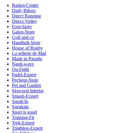
Basket-Center
Daily Bikers
Direct Running
Direct-Volley
Foot-Store
Galop-Store
Golf and co
Handball-Store
House of Rugby
La sellerie de Maé
Made in Paradis
Nauti-wave
On-Fight
Padel-Expert
Pecheur-Store
Pet and Garden
Slowood Interior
Smash-Expert
Sneak'In
Sneakids
Sport is good
Training-Fit
Trek-Expert
Triathlon-Expert