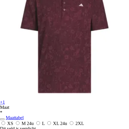
+1
Maat
*
Maattabel
XS
M
24u
L
XL
24u
2XL
Dit veld is verplicht