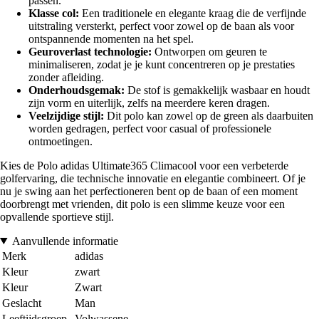
passen.
Klasse col:
Een traditionele en elegante kraag die de verfijnde
uitstraling versterkt, perfect voor zowel op de baan als voor
ontspannende momenten na het spel.
Geuroverlast technologie:
Ontworpen om geuren te
minimaliseren, zodat je je kunt concentreren op je prestaties
zonder afleiding.
Onderhoudsgemak:
De stof is gemakkelijk wasbaar en houdt
zijn vorm en uiterlijk, zelfs na meerdere keren dragen.
Veelzijdige stijl:
Dit polo kan zowel op de green als daarbuiten
worden gedragen, perfect voor casual of professionele
ontmoetingen.
Kies de Polo adidas Ultimate365 Climacool voor een verbeterde
golfervaring, die technische innovatie en elegantie combineert. Of je
nu je swing aan het perfectioneren bent op de baan of een moment
doorbrengt met vrienden, dit polo is een slimme keuze voor een
opvallende sportieve stijl.
Aanvullende informatie
Merk
adidas
Kleur
zwart
Kleur
Zwart
Geslacht
Man
Leeftijdsgroep
Volwassene