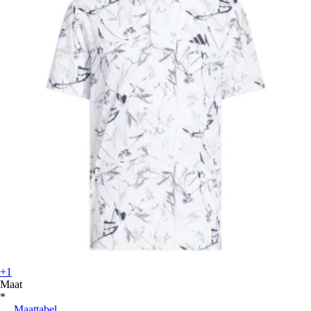
+1
Maat
*
Maattabel