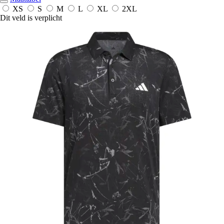
XS
S
M
L
XL
2XL
Dit veld is verplicht