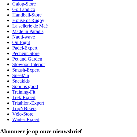
Galop-Store
Golf and co
Handball-Store
House of Rugby
La sellerie de Maé
Made in Paradis
Nauti-wave
On-Fight
Padel-Expert
Pecheur-Store
Pet and Garden
Slowood Interior
Smash-Expert
Sneak'In
Sneakids
Sport is good
Training-Fit
Trek-Expert
Triathlon-Expert
TripNBikers
Vélo-Store
Winter-Expert
Abonneer je op onze nieuwsbrief