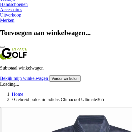
Handschoenen
Accessoires
Uitverkoop
Merken
Toevoegen aan winkelwagen...
Subtotaal winkelwagen
Bekijk mijn winkelwagen
Verder winkelen
Loading...
Home
/
Gebreid poloshirt adidas Climacool Ultimate365