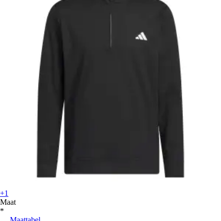
+1
Maat
*
Maattabel