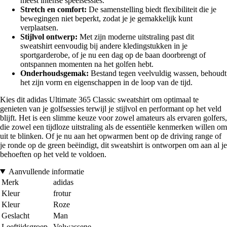
meest intense speelsessies.
Stretch en comfort:
De samenstelling biedt flexibiliteit die je
bewegingen niet beperkt, zodat je je gemakkelijk kunt
verplaatsen.
Stijlvol ontwerp:
Met zijn moderne uitstraling past dit
sweatshirt eenvoudig bij andere kledingstukken in je
sportgarderobe, of je nu een dag op de baan doorbrengt of
ontspannen momenten na het golfen hebt.
Onderhoudsgemak:
Bestand tegen veelvuldig wassen, behoudt
het zijn vorm en eigenschappen in de loop van de tijd.
Kies dit adidas Ultimate 365 Classic sweatshirt om optimaal te
genieten van je golfsessies terwijl je stijlvol en performant op het veld
blijft. Het is een slimme keuze voor zowel amateurs als ervaren golfers,
die zowel een tijdloze uitstraling als de essentiële kenmerken willen om
uit te blinken. Of je nu aan het opwarmen bent op de driving range of
je ronde op de green beëindigt, dit sweatshirt is ontworpen om aan al je
behoeften op het veld te voldoen.
Aanvullende informatie
Merk
adidas
Kleur
frotur
Kleur
Roze
Geslacht
Man
Leeftijdsgroep
Volwassene