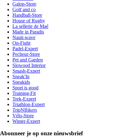
Galop-Store
Golf and co
Handball-Store
House of Rugby
La sellerie de Maé
Made in Paradis
Nauti-wave
On-Fight
Padel-Expert
Pecheur-Store
Pet and Garden
Slowood Interior
Smash-Expert
Sneak'In
Sneakids
Sport is good
Training-Fit
Trek-Expert
Triathlon-Expert
TripNBikers
Vélo-Store
Winter-Expert
Abonneer je op onze nieuwsbrief