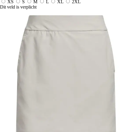
XS
S
M
L
XL
2XL
Dit veld is verplicht