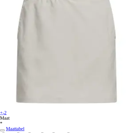
+-2
Maat
*
Maattabel