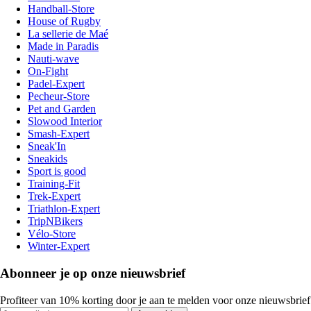
Handball-Store
House of Rugby
La sellerie de Maé
Made in Paradis
Nauti-wave
On-Fight
Padel-Expert
Pecheur-Store
Pet and Garden
Slowood Interior
Smash-Expert
Sneak'In
Sneakids
Sport is good
Training-Fit
Trek-Expert
Triathlon-Expert
TripNBikers
Vélo-Store
Winter-Expert
Abonneer je op onze nieuwsbrief
Profiteer van 10% korting door je aan te melden voor onze nieuwsbrief