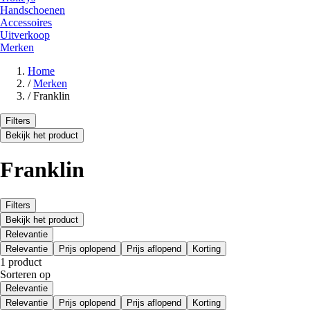
Handschoenen
Accessoires
Uitverkoop
Merken
Home
/
Merken
/
Franklin
Filters
Bekijk het product
Franklin
Filters
Bekijk het product
Relevantie
Relevantie
Prijs oplopend
Prijs aflopend
Korting
1 product
Sorteren op
Relevantie
Relevantie
Prijs oplopend
Prijs aflopend
Korting