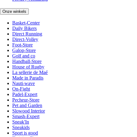
Onze winkels
Basket-Center
Daily Bikers
Direct Running
Direct-Volley
Foot-Store
Galop-Store
Golf and co
Handball-Store
House of Rugby
La sellerie de Maé
Made in Paradis
Nauti-wave
On-Fight
Padel-Expert
Pecheur-Store
Pet and Garden
Slowood Interior
Smash-Expert
Sneak'In
Sneakids
Sport is good