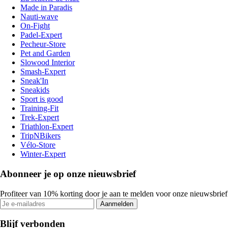
Made in Paradis
Nauti-wave
On-Fight
Padel-Expert
Pecheur-Store
Pet and Garden
Slowood Interior
Smash-Expert
Sneak'In
Sneakids
Sport is good
Training-Fit
Trek-Expert
Triathlon-Expert
TripNBikers
Vélo-Store
Winter-Expert
Abonneer je op onze nieuwsbrief
Profiteer van 10% korting door je aan te melden voor onze nieuwsbrief
Aanmelden
Blijf verbonden