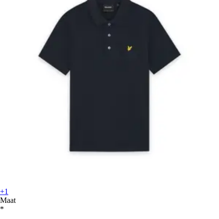
+1
Maat
*