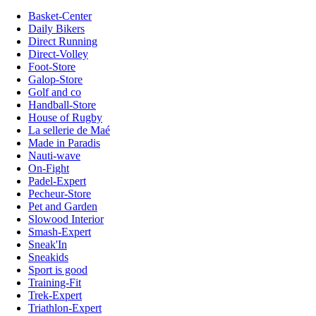
Basket-Center
Daily Bikers
Direct Running
Direct-Volley
Foot-Store
Galop-Store
Golf and co
Handball-Store
House of Rugby
La sellerie de Maé
Made in Paradis
Nauti-wave
On-Fight
Padel-Expert
Pecheur-Store
Pet and Garden
Slowood Interior
Smash-Expert
Sneak'In
Sneakids
Sport is good
Training-Fit
Trek-Expert
Triathlon-Expert