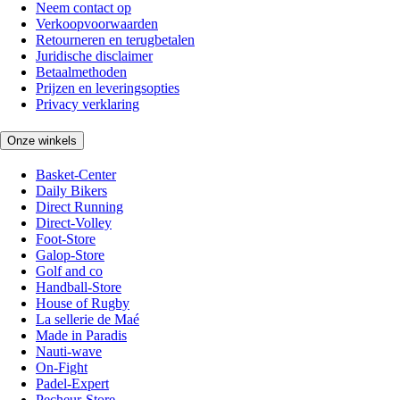
Neem contact op
Verkoopvoorwaarden
Retourneren en terugbetalen
Juridische disclaimer
Betaalmethoden
Prijzen en leveringsopties
Privacy verklaring
Onze winkels
Basket-Center
Daily Bikers
Direct Running
Direct-Volley
Foot-Store
Galop-Store
Golf and co
Handball-Store
House of Rugby
La sellerie de Maé
Made in Paradis
Nauti-wave
On-Fight
Padel-Expert
Pecheur-Store