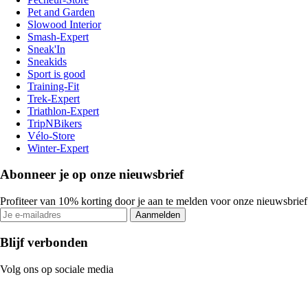
Pet and Garden
Slowood Interior
Smash-Expert
Sneak'In
Sneakids
Sport is good
Training-Fit
Trek-Expert
Triathlon-Expert
TripNBikers
Vélo-Store
Winter-Expert
Abonneer je op onze nieuwsbrief
Profiteer van 10% korting door je aan te melden voor onze nieuwsbrief
Aanmelden
Blijf verbonden
Volg ons op sociale media