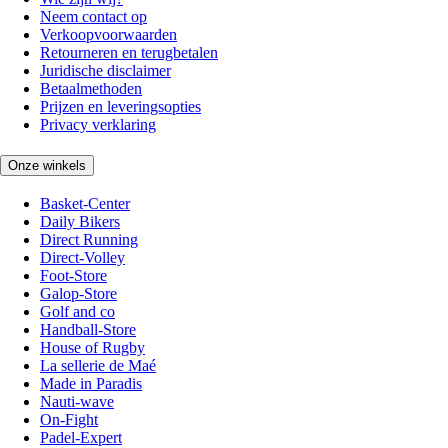
Neem contact op
Verkoopvoorwaarden
Retourneren en terugbetalen
Juridische disclaimer
Betaalmethoden
Prijzen en leveringsopties
Privacy verklaring
Onze winkels
Basket-Center
Daily Bikers
Direct Running
Direct-Volley
Foot-Store
Galop-Store
Golf and co
Handball-Store
House of Rugby
La sellerie de Maé
Made in Paradis
Nauti-wave
On-Fight
Padel-Expert