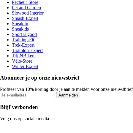
Pecheur-Store
Pet and Garden
Slowood Interior
Smash-Expert
Sneak'In
Sneakids
Sport is good
Training-Fit
Trek-Expert
Triathlon-Expert
TripNBikers
Vélo-Store
Winter-Expert
Abonneer je op onze nieuwsbrief
Profiteer van 10% korting door je aan te melden voor onze nieuwsbrief
Aanmelden
Blijf verbonden
Volg ons op sociale media