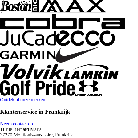
Ontdek al onze merken
Klantenservice in Frankrijk
Neem contact op
11 rue Bernard Maris
37270 Montlouis-sur-Loire, Frankrijk