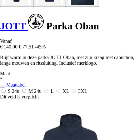
JOTT
Parka Oban
Vanaf
€ 140,00
€ 77,51
-45%
Blijf warm in deze parka JOTT Oban, met zijn kraag met capuchon,
lange mouwen en ritssluiting. Inclusief merklogo.
Maat
*
Maattabel
S
24u
M
24u
L
XL
3XL
Dit veld is verplicht