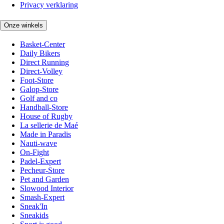
Privacy verklaring
Onze winkels
Basket-Center
Daily Bikers
Direct Running
Direct-Volley
Foot-Store
Galop-Store
Golf and co
Handball-Store
House of Rugby
La sellerie de Maé
Made in Paradis
Nauti-wave
On-Fight
Padel-Expert
Pecheur-Store
Pet and Garden
Slowood Interior
Smash-Expert
Sneak'In
Sneakids