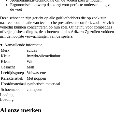
Ademendheids-technologie om de voeten koel te houden
Ergonomisch ontwerp dat zorgt voor perfecte ondersteuning van
de voet
Deze schoenen zijn gericht op alle golfliefhebbers die op zoek zijn
naar een combinatie van technische prestaties en comfort, zodat ze zich
volledig kunnen concentreren op hun spel. Of het nu voor competities
of vrijetijdsbesteding is, de schoenen adidas Adizero Zg zullen voldoen
aan de hoogste verwachtingen van de spelers.
Aanvullende informatie
Merk
adidas
Kleur
ftwwht/silvmt/limbur
Kleur
Wit
Geslacht
Man
Leeftijdsgroep
Volwassene
Karakteristiek
Met noppen
Hoofdmateriaal
synthetisch materiaal
Schoenzool
crampons
Loading...
Loading...
Al onze merken