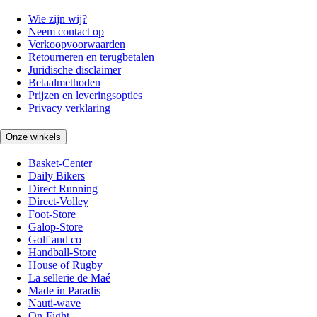
Wie zijn wij?
Neem contact op
Verkoopvoorwaarden
Retourneren en terugbetalen
Juridische disclaimer
Betaalmethoden
Prijzen en leveringsopties
Privacy verklaring
Onze winkels
Basket-Center
Daily Bikers
Direct Running
Direct-Volley
Foot-Store
Galop-Store
Golf and co
Handball-Store
House of Rugby
La sellerie de Maé
Made in Paradis
Nauti-wave
On-Fight