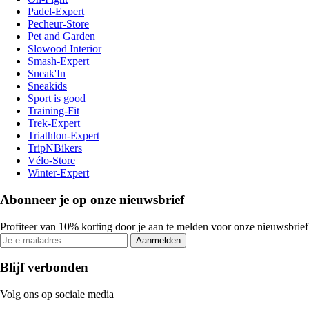
Padel-Expert
Pecheur-Store
Pet and Garden
Slowood Interior
Smash-Expert
Sneak'In
Sneakids
Sport is good
Training-Fit
Trek-Expert
Triathlon-Expert
TripNBikers
Vélo-Store
Winter-Expert
Abonneer je op onze nieuwsbrief
Profiteer van 10% korting door je aan te melden voor onze nieuwsbrief
Aanmelden
Blijf verbonden
Volg ons op sociale media