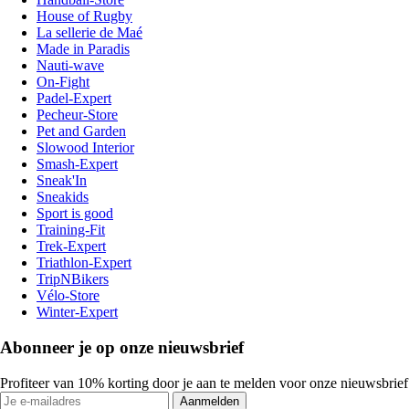
House of Rugby
La sellerie de Maé
Made in Paradis
Nauti-wave
On-Fight
Padel-Expert
Pecheur-Store
Pet and Garden
Slowood Interior
Smash-Expert
Sneak'In
Sneakids
Sport is good
Training-Fit
Trek-Expert
Triathlon-Expert
TripNBikers
Vélo-Store
Winter-Expert
Abonneer je op onze nieuwsbrief
Profiteer van 10% korting door je aan te melden voor onze nieuwsbrief
Aanmelden