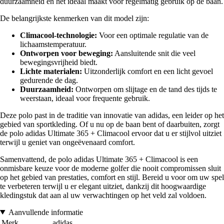
duurzaamheid en het ideaal maakt voor regelmatig gebruik op de baan.
De belangrijkste kenmerken van dit model zijn:
Climacool-technologie:
Voor een optimale regulatie van de
lichaamstemperatuur.
Ontworpen voor beweging:
Aansluitende snit die veel
bewegingsvrijheid biedt.
Lichte materialen:
Uitzonderlijk comfort en een licht gevoel
gedurende de dag.
Duurzaamheid:
Ontworpen om slijtage en de tand des tijds te
weerstaan, ideaal voor frequente gebruik.
Deze polo past in de traditie van innovatie van adidas, een leider op het
gebied van sportkleding. Of u nu op de baan bent of daarbuiten, zorgt
de polo adidas Ultimate 365 + Climacool ervoor dat u er stijlvol uitziet
terwijl u geniet van ongeëvenaard comfort.
Samenvattend, de polo adidas Ultimate 365 + Climacool is een
onmisbare keuze voor de moderne golfer die nooit compromissen sluit
op het gebied van prestaties, comfort en stijl. Bereid u voor om uw spel
te verbeteren terwijl u er elegant uitziet, dankzij dit hoogwaardige
kledingstuk dat aan al uw verwachtingen op het veld zal voldoen.
Aanvullende informatie
Merk
adidas