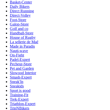
Basket-Center
Daily Bikers
Direct Running
Direct-Volley
Foot-Store
Galop-Store
Golf and co
Handball-Store
House of Rugby
La sellerie de Maé
Made in Paradis
Nauti-wave
On-Fight
Padel-Expert
Pecheur-Store
Pet and Garden
Slowood Interior
Smash-Expert
Sneak'In
Sneakids
Sport is good
Training-Fit
Trek-Expert
Triathlon-Expert
TripNBikers