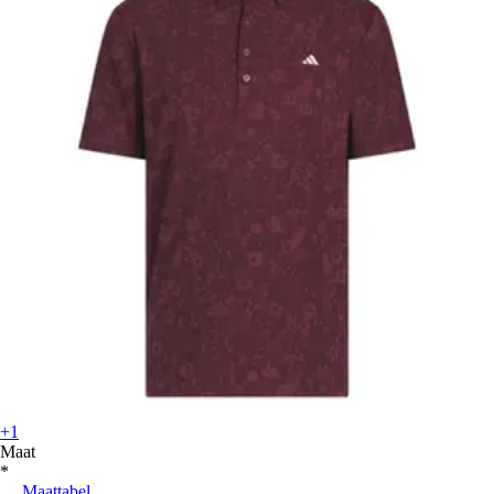
+1
Maat
*
Maattabel