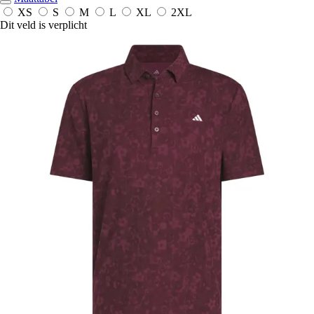
XS
S
M
L
XL
2XL
Dit veld is verplicht