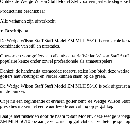
Ontdek de Wedge Wilson Staff Model ZM voor een perfecte slag elke k
Product niet beschikbaar
Alle varianten zijn uitverkocht
Beschrijving
De Wedge Wilson Staff Staff Model ZM MLH 56/10 is een ideale keuze 
combinatie van stijl en prestaties.
Ontworpen voor golfers van alle niveaus, de Wedge Wilson Staff Staff
populaire keuze onder zowel professionele als amateurspelers.
Dankzij de handmatig gesmeedde roestvrijstalen kop biedt deze wedge o
golfers nauwkeuriger en verder kunnen slaan op de green.
De Wedge Wilson Staff Staff Model ZM MLH 56/10 is ook uitgerust met 
uit de bunker.
Of je nu een beginnende of ervaren golfer bent, de Wedge Wilson Staff 
prestaties maken het een waardevolle aanvulling op je golfbag.
Laat je niet misleiden door de naam "Staff Model", deze wedge is toeg
ZM MLH 56/10 toe aan je verzameling golfclubs en verbeter je spel op