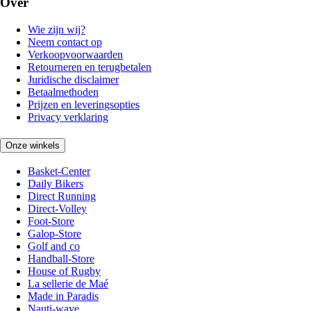
Over
Wie zijn wij?
Neem contact op
Verkoopvoorwaarden
Retourneren en terugbetalen
Juridische disclaimer
Betaalmethoden
Prijzen en leveringsopties
Privacy verklaring
Onze winkels
Basket-Center
Daily Bikers
Direct Running
Direct-Volley
Foot-Store
Galop-Store
Golf and co
Handball-Store
House of Rugby
La sellerie de Maé
Made in Paradis
Nauti-wave