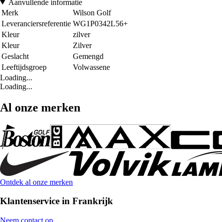
Aanvullende informatie
Merk
Wilson Golf
Leveranciersreferentie
WG1P0342L56+
Kleur
zilver
Kleur
Zilver
Geslacht
Gemengd
Leeftijdsgroep
Volwassene
Loading...
Loading...
Al onze merken
Ontdek al onze merken
Klantenservice in Frankrijk
Neem contact op