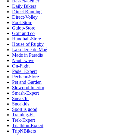
Basket-Center
Daily Bikers
Direct Running
Direct-Volley
Foot-Store
Galop-Store
Golf and co
Handball-Store
House of Rugby
La sellerie de Maé
Made in Paradis
Nauti-wave
On-Fight
Padel-Expert
Pecheur-Store
Pet and Garden
Slowood Interior
Smash-Expert
Sneak'In
Sneakids
Sport is good
Training-Fit
Trek-Expert
Triathlon-Expert
TripNBikers