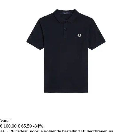
Vanaf
€ 100,00
€ 65,59
-34%
+€ 3,28
cadeau voor je volgende bestelling
Bijgeschreven na