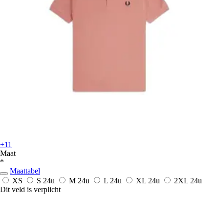
+11
Maat
*
Maattabel
XS
S
24u
M
24u
L
24u
XL
24u
2XL
24u
Dit veld is verplicht