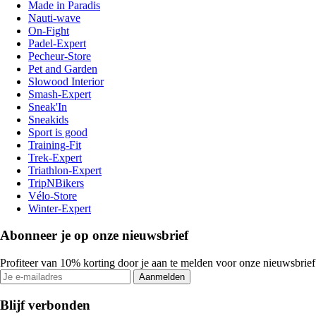
Made in Paradis
Nauti-wave
On-Fight
Padel-Expert
Pecheur-Store
Pet and Garden
Slowood Interior
Smash-Expert
Sneak'In
Sneakids
Sport is good
Training-Fit
Trek-Expert
Triathlon-Expert
TripNBikers
Vélo-Store
Winter-Expert
Abonneer je op onze nieuwsbrief
Profiteer van 10% korting door je aan te melden voor onze nieuwsbrief
Aanmelden
Blijf verbonden