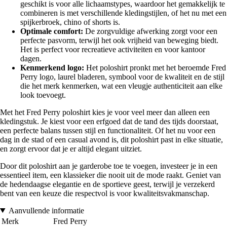
geschikt is voor alle lichaamstypes, waardoor het gemakkelijk te
combineren is met verschillende kledingstijlen, of het nu met een
spijkerbroek, chino of shorts is.
Optimale comfort:
De zorgvuldige afwerking zorgt voor een
perfecte pasvorm, terwijl het ook vrijheid van beweging biedt.
Het is perfect voor recreatieve activiteiten en voor kantoor
dagen.
Kenmerkend logo:
Het poloshirt pronkt met het beroemde Fred
Perry logo, laurel bladeren, symbool voor de kwaliteit en de stijl
die het merk kenmerken, wat een vleugje authenticiteit aan elke
look toevoegt.
Met het Fred Perry poloshirt kies je voor veel meer dan alleen een
kledingstuk. Je kiest voor een erfgoed dat de tand des tijds doorstaat,
een perfecte balans tussen stijl en functionaliteit. Of het nu voor een
dag in de stad of een casual avond is, dit poloshirt past in elke situatie,
en zorgt ervoor dat je er altijd elegant uitziet.
Door dit poloshirt aan je garderobe toe te voegen, investeer je in een
essentieel item, een klassieker die nooit uit de mode raakt. Geniet van
de hedendaagse elegantie en de sportieve geest, terwijl je verzekerd
bent van een keuze die respectvol is voor kwaliteitsvakmanschap.
Aanvullende informatie
Merk
Fred Perry