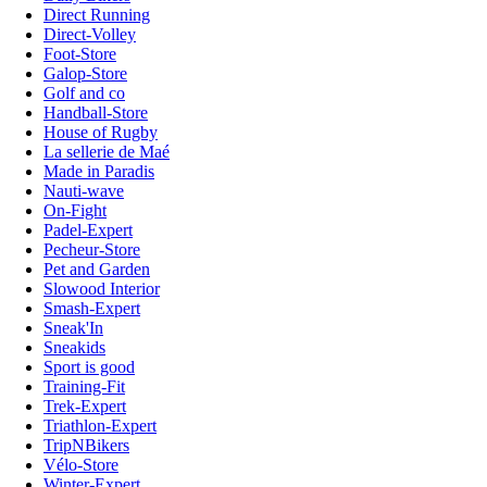
Direct Running
Direct-Volley
Foot-Store
Galop-Store
Golf and co
Handball-Store
House of Rugby
La sellerie de Maé
Made in Paradis
Nauti-wave
On-Fight
Padel-Expert
Pecheur-Store
Pet and Garden
Slowood Interior
Smash-Expert
Sneak'In
Sneakids
Sport is good
Training-Fit
Trek-Expert
Triathlon-Expert
TripNBikers
Vélo-Store
Winter-Expert