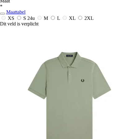
Maat
*
Maattabel
XS
S
24u
M
L
XL
2XL
Dit veld is verplicht